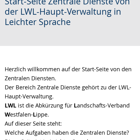
Start-Seite Zentrale Dienste von
Leichten
Audio-
Video
der LWL-Haupt-Verwaltung in
Sprache
Unterstützung.
in
Leichter Sprache
wechseln.
Deutscher
Gebärdensprache
wird
angezeigt.
Herzlich willkommen auf der Start-Seite von den
Zentralen Diensten.
Der Bereich Zentrale Dienste gehört zu der LWL-
Haupt-Verwaltung.
LWL
ist die Abkürzung für
L
andschafts-Verband
W
estfalen-
L
ippe.
Auf dieser Seite steht:
Welche Aufgaben haben die Zentralen Dienste?