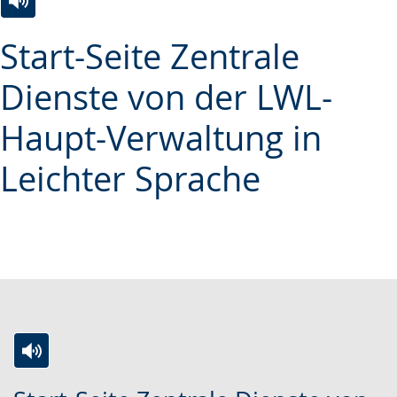
Zur
Aktiviere
Ein
Start-Seite Zentrale
Leichten
Audio-
Video
Sprache
Unterstützung.
in
Dienste von der LWL-
wechseln.
Deutscher
Haupt-Verwaltung in
Gebärdensprache
wird
Leichter Sprache
angezeigt.
Zur
Aktiviere
Ein