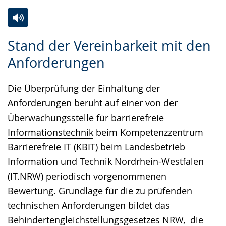
Zur
Aktiviere
Ein
Stand der Vereinbarkeit mit den
Leichten
Audio-
Video
Anforderungen
Sprache
Unterstützung.
in
wechseln.
Deutscher
Die Überprüfung der Einhaltung der
Gebärdensprache
Anforderungen beruht auf einer von der
wird
Überwachungsstelle für barrierefreie
angezeigt.
Informationstechnik
beim Kompetenzzentrum
Barrierefreie IT (KBIT) beim Landesbetrieb
Information und Technik Nordrhein-Westfalen
(IT.NRW) periodisch vorgenommenen
Bewertung. Grundlage für die zu prüfenden
technischen Anforderungen bildet das
Behindertengleichstellungsgesetzes NRW
, die