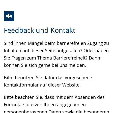
Zur
Aktiviere
Ein
Feedback und Kontakt
Leichten
Audio-
Video
Sprache
Unterstützung.
in
Sind Ihnen Mängel beim barrierefreien Zugang zu
wechseln.
Deutscher
Inhalten auf dieser Seite aufgefallen? Oder haben
Gebärdensprache
Sie Fragen zum Thema Barrierefreiheit? Dann
wird
können Sie sich gerne bei uns melden.
angezeigt.
Bitte benutzen Sie dafür das vorgesehene
Kontaktformular auf dieser Website.
Bitte beachten Sie, dass mit dem Absenden des
Formulars die von Ihnen angegebenen
personenbezogenen Daten sowie die besonderen