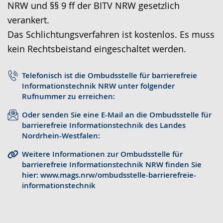
NRW und §§ 9 ff der BITV NRW gesetzlich
r
o
t
verankert.
a
-
s
Das Schlichtungsverfahren ist kostenlos. Es muss
c
U
c
kein Rechtsbeistand eingeschaltet werden.
h
n
h
e
t
e
Telefonisch ist die Ombudsstelle für barrierefreie
w
e
r
Informationstechnik NRW unter folgender
e
r
G
Rufnummer zu erreichen:
c
s
e
Oder senden Sie eine E-Mail an die Ombudsstelle für
h
t
b
barrierefreie Informationstechnik des Landes
Nordrhein-Westfalen:
s
ü
ä
e
t
r
Weitere Informationen zur Ombudsstelle für
barrierefreie Informationstechnik NRW finden Sie
l
z
d
hier: www.mags.nrw/ombudsstelle-barrierefreie-
n
u
e
informationstechnik
.
n
n
g
s