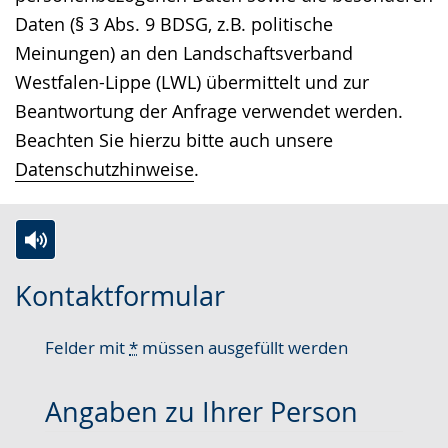
Daten (§ 3 Abs. 9 BDSG, z.B. politische
Meinungen) an den Landschaftsverband
Westfalen-Lippe (LWL) übermittelt und zur
Beantwortung der Anfrage verwendet werden.
Beachten Sie hierzu bitte auch unsere
Datenschutzhinweise
.
Zur
Aktiviere
Ein
Kontaktformular
Leichten
Audio-
Video
Sprache
Unterstützung.
in
Felder mit
*
müssen ausgefüllt werden
wechseln.
Deutscher
Gebärdensprache
Angaben zu Ihrer Person
wird
angezeigt.