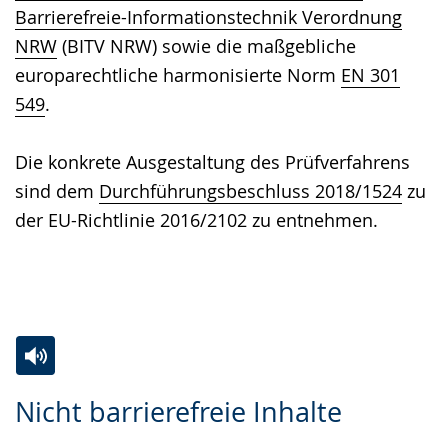
Barrierefreie-Informationstechnik Verordnung
NRW
(BITV NRW) sowie die maßgebliche
europarechtliche harmonisierte Norm
EN 301
549
.
Die konkrete Ausgestaltung des Prüfverfahrens
sind dem
Durchführungsbeschluss 2018/1524
zu
der EU-Richtlinie 2016/2102 zu entnehmen.
Zur
Aktiviere
Ein
Nicht barrierefreie Inhalte
Leichten
Audio-
Video
Sprache
Unterstützung.
in