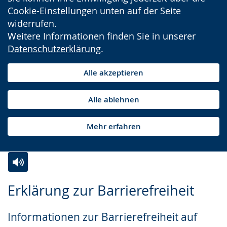
Cookie-Einstellungen unten auf der Seite
widerrufen.
Weitere Informationen finden Sie in unserer
Datenschutzerklärung
.
Alle akzeptieren
Alle ablehnen
Mehr erfahren
Zur
Aktiviere
Ein
Erklärung zur Barrierefreiheit
Leichten
Audio-
Video
Sprache
Unterstützung.
in
Informationen zur Barrierefreiheit auf
wechseln.
Deutscher