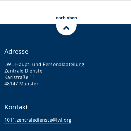
.
p
r
nach oben
a
c
h
e
Adresse
w
i
LWL-Haupt- und Personalabteilung
r
Zentrale Dienste
Karlstraße 11
d
48147 Münster
a
n
g
Kontakt
e
1011.zentraledienste@lwl.org
z
e