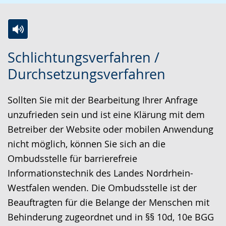
Z
A
E
Schlichtungsverfahren /
u
k
i
Durchsetzungsverfahren
r
t
n
L
i
V
Sollten Sie mit der Bearbeitung Ihrer Anfrage
e
v
i
unzufrieden sein und ist eine Klärung mit dem
i
i
d
Betreiber der Website oder mobilen Anwendung
c
e
e
nicht möglich, können Sie sich an die
h
r
o
Ombudsstelle für barrierefreie
t
e
i
Informationstechnik des Landes Nordrhein-
e
A
n
Westfalen wenden. Die Ombudsstelle ist der
n
u
D
Beauftragten für die Belange der Menschen mit
S
d
e
Behinderung zugeordnet und in §§ 10d, 10e BGG
p
i
u